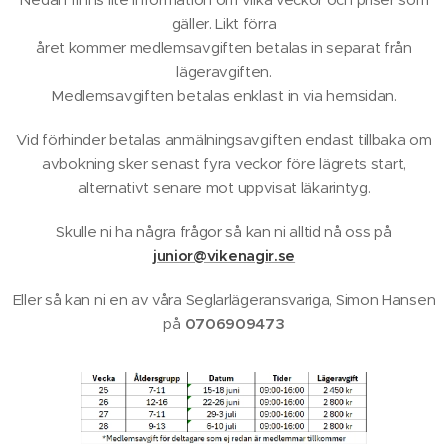
gäller. Likt förra
året kommer medlemsavgiften betalas in separat från
lägeravgiften.
Medlemsavgiften betalas enklast in via hemsidan.
Vid förhinder betalas anmälningsavgiften endast tillbaka om
avbokning sker senast fyra veckor före lägrets start,
alternativt senare mot uppvisat läkarintyg.
Skulle ni ha några frågor så kan ni alltid nå oss på
junior@vikenagir.se
Eller så kan ni en av våra Seglarlägeransvariga, Simon Hansen
på
0706909473