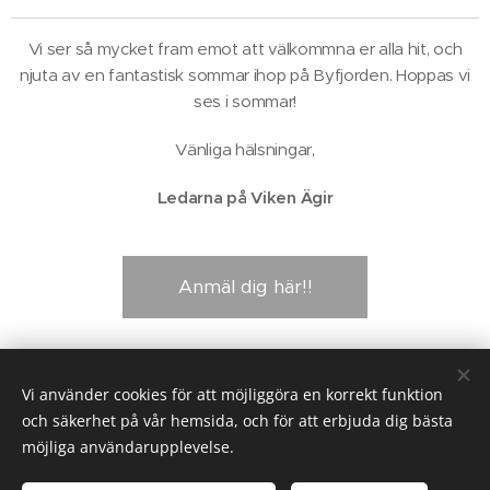
Vi ser så mycket fram emot att välkommna er alla hit, och
njuta av en fantastisk sommar ihop på Byfjorden. Hoppas vi
ses i sommar!
Vänliga hälsningar,
Ledarna på Viken Ägir
Anmäl dig här!!
Share
Vi använder cookies för att möjliggöra en korrekt funktion
och säkerhet på vår hemsida, och för att erbjuda dig bästa
möjliga användarupplevelse.
© 2025 SSVÄ