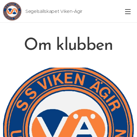
Segelsällskapet Viken-Ägir
Om klubben