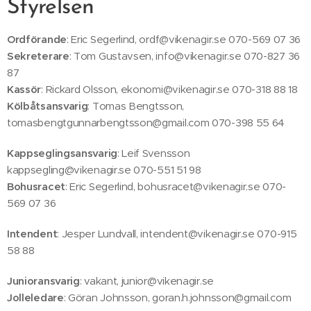
Styrelsen
Ordförande
: Eric Segerlind, ordf@vikenagir.se 070-569 07 36
Sekreterare
: Tom Gustavsen, info@vikenagir.se 070-827 36
87
Kassör
: Rickard Olsson, ekonomi@vikenagir.se 070-318 88 18
Kölbåtsansvarig
: Tomas Bengtsson,
tomasbengtgunnarbengtsson@gmail.com 070-398 55 64
Kappseglingsansvarig
: Leif Svensson
kappsegling@vikenagir.se 070-551 51 98
Bohusracet
: Eric Segerlind, bohusracet@vikenagir.se 070-
569 07 36
Intendent
: Jesper Lundvall, intendent@vikenagir.se 070-915
58 88
Junioransvarig
: vakant, junior@vikenagir.se
Jolleledare
: Göran Johnsson, goran.h.johnsson@gmail.com