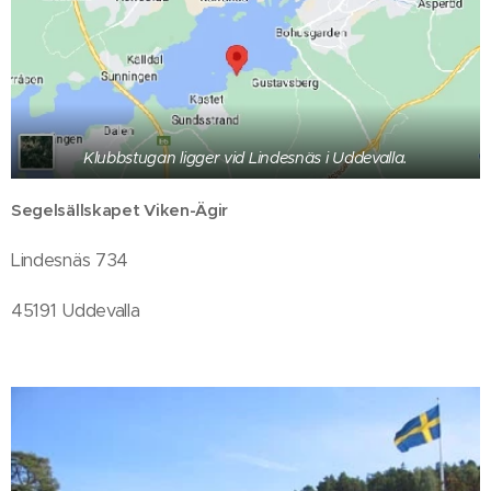
Klubbstugan ligger vid Lindesnäs i Uddevalla.
Segelsällskapet Viken-Ägir
Lindesnäs 734
45191 Uddevalla