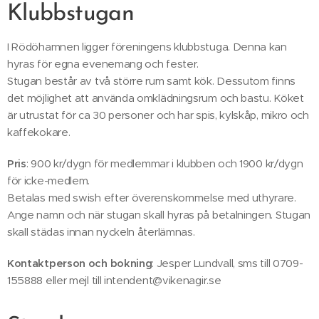
Klubbstugan
I Rödöhamnen ligger föreningens klubbstuga. Denna kan
hyras för egna evenemang och fester.
Stugan består av två större rum samt kök. Dessutom finns
det möjlighet att använda omklädningsrum och bastu. Köket
är utrustat för ca 30 personer och har spis, kylskåp, mikro och
kaffekokare.
Pris
: 900 kr/dygn för medlemmar i klubben och 1900 kr/dygn
för icke-medlem.
Betalas med swish efter överenskommelse med uthyrare.
Ange namn och när stugan skall hyras på betalningen. Stugan
skall städas innan nyckeln återlämnas.
Kontaktperson och bokning
: Jesper Lundvall, sms till 0709-
155888 eller mejl till intendent@vikenagir.se