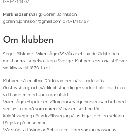
070-171 13 67
Marknadsansvarig
: Göran Johnsson,
goran.h.johnsson@gmail.com 070-171 13 67
Om klubben
Segelsällskapet Viken-Ägir (SSVÄ) är ett av de äldsta och
mest anrika segelsällskap i Sverige. Klubbens historia sträcker
sig tillbaka till 1870-talet.
Klubben håller till vid Rödöhamnen nära Lindesnäs-
Gustavsberg, och vår klubbstuga ligger vackert placerad nere
vid hamnen med underbar utsikt.
Viken-Ägir erbjuder en välorganiserad juniorverksamhet med
seglarskolor på sommaren. Vi har en sektion för
kölbåtssegling där vi kvällsseglar på tisdagar, och en sektion
för jollar på onsdagar.
Vår största tävling är Bohusracet som samlar massor av