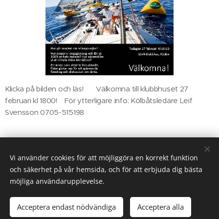
Klicka på bilden och läs! Välkomna till klubbhuset 27
februari kl 1800! För ytterligare info: Kölbåtsledare Leif
Svensson 0705-515198
Share
Vi använder cookies för att möjliggöra en korrekt funktion
och säkerhet på vår hemsida, och för att erbjuda dig bästa
möjliga användarupplevelse.
© 2025 SSVÄ
Acceptera endast nödvändiga
Acceptera alla
Cookies