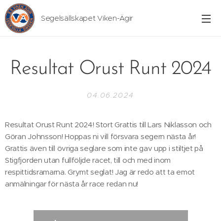
Segelsällskapet Viken-Ägir
Resultat Orust Runt 2024
04.06.2024
Resultat Orust Runt 2024! Stort Grattis till Lars Niklasson och
Göran Johnsson! Hoppas ni vill försvara segern nästa år!
Grattis även till övriga seglare som inte gav upp i stiltjet på
Stigfjorden utan fullföljde racet, till och med inom
respittidsramarna. Grymt seglat! Jag är redo att ta emot
anmälningar för nästa år race redan nu!