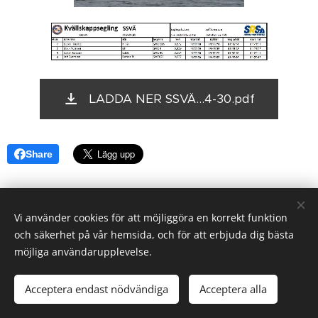
LADDA NER SSVÄ...4-30.pdf
Share
Vi använder cookies för att möjliggöra en korrekt funktion
och säkerhet på vår hemsida, och för att erbjuda dig bästa
möjliga användarupplevelse.
© 2025 SSVÄ
Acceptera endast nödvändiga
Acceptera alla
Cookies